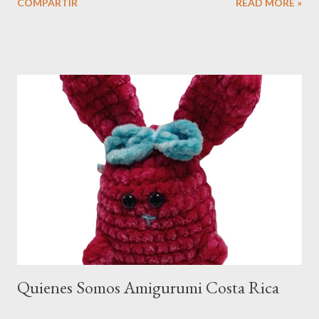
COMPARTIR
READ MORE »
totalmente hecho a mano, artesanal y lleno de amor. Tenemos
una gran variedad de amigurumis de todo tipo: perritos, ositos,
gatitos, abejitas, florcitas, Snoopy , perros salchichas, estilos
navideños, donas, cerditos, ositos y ¡muchísimos más! Siempre
estamos creando nuevos modelos para sorprenderte. 📦 ¡Pídelo
ya! No pierdas tiempo, porque se venden muy rápido. Regala
ternura, regala amor, regala un amigurumi hecho con el corazón.
🇺🇸 Amigurumi Price At Amigurumis Crochet Costa Rica, we
offer a very affordable price so everyone can enjoy our
handmade amigurumis. ✨ Each amigurumi is priced at only
₡8,000 Costa Rican colones, a fair and accessible price for a
100% handmade and lovingly...
Quienes Somos Amigurumi Costa Rica